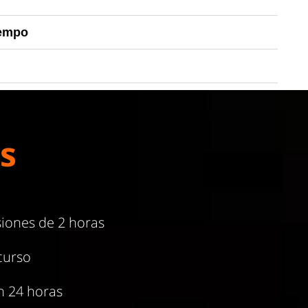
iempo
s
siones de 2 horas
curso
n 24 horas