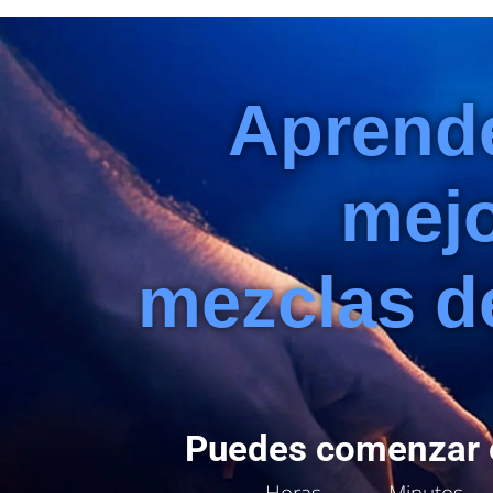
Aprend
mejo
mezclas d
Puedes comenzar e
Horas
Minutos