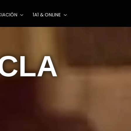
Acusmática
CIACIÓN
1A1 & ONLINE
CLA