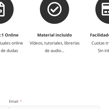
1:1 Online
Material incluido
Facilidad
duales online
Vídeos, tutoriales, librerías
Cuotas tr
n de dudas
de audio…
Sin i
so Música Electrónica
Cursos de Sonido 
Online
Producción Musical On
Email