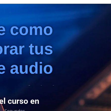
e como
rar tus
e audio
l curso en
Segundos