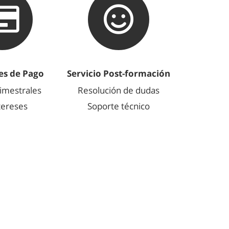
es de Pago
Servicio Post-formación
imestrales
Resolución de dudas
ntereses
Soporte técnico
y
Curso Ableton Live Online
line