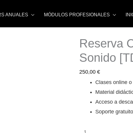
S ANUALES
MÓDULOS PROFESIONALES
IN
Reserva C
Reserva
Curso
Sonido [T
Técnico
de
250,00
€
Sonido
Clases online o 
[TDS60]
Material didácti
cantidad
Acceso a desca
Soporte gratuito