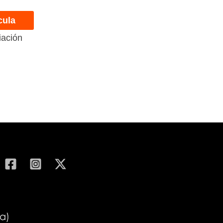
cula
iación