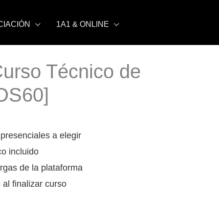
Acusmática
ICIACIÓN
1A1 & ONLINE
urso Técnico de
DS60]
presenciales a elegir
co incluido
rgas de la plataforma
 al finalizar curso