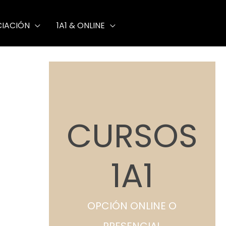
Acusmática
CIACIÓN
1A1 & ONLINE
CURSOS
1A1
OPCIÓN ONLINE O
PRESENCIAL